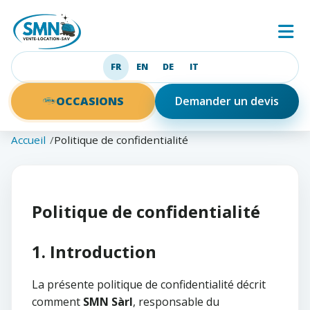
SMN
Ouv
FR
EN
DE
IT
Français
English
Deutsch
Italiano
OCCASIONS
Demander un devis
Accueil
Politique de confidentialité
Politique de confidentialité
1. Introduction
La présente politique de confidentialité décrit
comment
SMN Sàrl
, responsable du