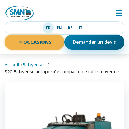
SMN
Ouv
FR
EN
DE
IT
Français
English
Deutsch
Italiano
OCCASIONS
Demander un devis
Accueil
Balayeuses
S20 Balayeuse autoportée compacte de taille moyenne