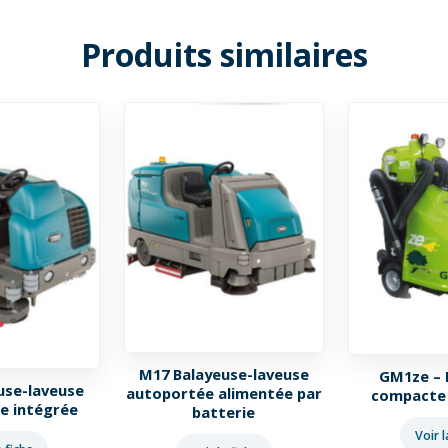
Produits similaires
M17 Balayeuse-laveuse
GM1ze – 
use-laveuse
autoportée alimentée par
compacte 
e intégrée
batterie
Voir l