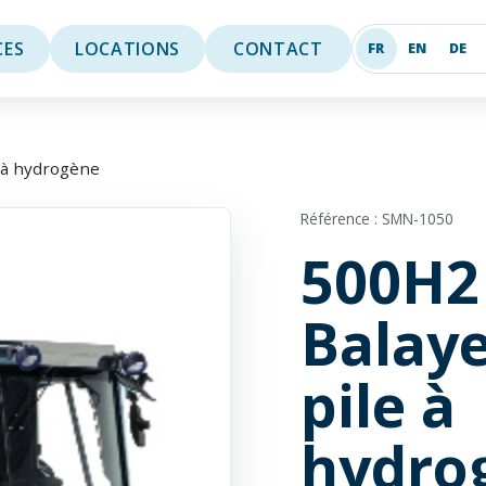
CES
LOCATIONS
CONTACT
FR
EN
DE
Français
English
Deu
 à hydrogène
Référence : SMN-1050
500H2
Balay
pile à
hydro