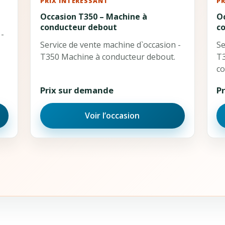
PRIX INTÉRESSANT
P
Occasion T350 – Machine à
O
conducteur debout
c
 -
Service de vente machine d`occasion -
Se
T350 Machine à conducteur debout.
T3
co
Prix sur demande
P
Voir l’occasion