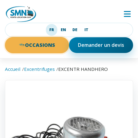
SMN
Ouv
FR
EN
DE
IT
Français
English
Deutsch
Italiano
OCCASIONS
Demander un devis
Accueil
Excentrifuges
EXCENTR HANDHERO