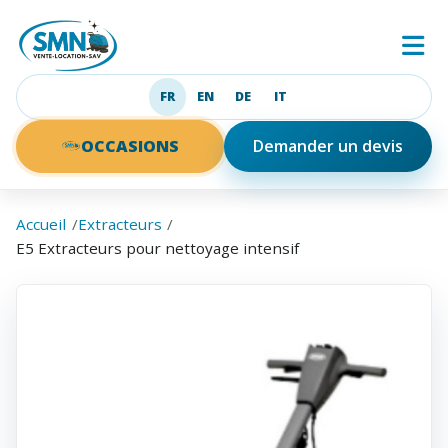
SMN
Ouv
FR
EN
DE
IT
Français
English
Deutsch
Italiano
OCCASIONS
Demander un devis
Accueil
Extracteurs
E5 Extracteurs pour nettoyage intensif